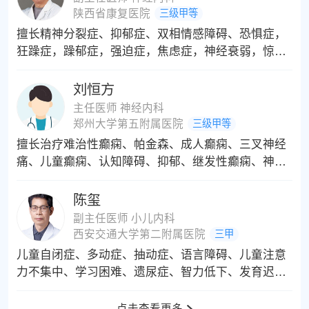
陕西省康复医院
三级甲等
擅长精神分裂症、抑郁症、双相情感障碍、恐惧症，
狂躁症，躁郁症，强迫症，焦虑症，神经衰弱，惊恐
障碍，轻度抑郁发作，中度抑郁发作，酒精依赖，轻
躁狂发作，重度抑郁发作，惊恐发作，轻度人格障
刘恒方
碍，脑瘫，面瘫，头晕，头痛，帕金森，三叉神经
主任医师 神经内科
痛，眩晕症，被害妄想症，急性应激反应，躯体疾病
郑州大学第五附属医院
三级甲等
所致精神障碍，神经性贪食，社交恐惧症，精神障
擅长治疗难治性癫痫、帕金森、成人癫痫、三叉神经
碍，失神癫痫、（羊角风、羊癫风、羊羔风、羊痫
痛、儿童癫痫、认知障碍、抑郁、继发性癫痫、神经
风、羊儿疯、羊儿疯、猪婆疯），意向性震颤，失神
性头痛、原发性癫痫、脑中风后遗症、焦虑、婴儿痉
发作，惊厥性癫痫，智力缺陷等的诊断和治疗。对各
挛症、青少年癫痫、猪婆疯、肌挛缩、老年癫痫、脑
陈玺
种精神类疾病的中西医结合治疗具有扎实的治疗经
鸣、癫痫持续发作、神经性偏头痛，以及儿童多动
副主任医师 小儿内科
验。
症、感觉障碍、抽动症等各种神经系统疾病，以及三
西安交通大学第二附属医院
三甲
叉神经损伤、头痛、中枢神经系统脱髓鞘疾病。能够
儿童自闭症、多动症、抽动症、语言障碍、儿童注意
针对儿童、成人、孕期等不同人群，依据发作类型及
力不集中、学习困难、遗尿症、智力低下、发育迟缓
身体状况，制定用药方案，同时擅长治疗头痛、头
等儿童行为发育疾病诊疗:幼年类风湿性关节炎、贫
晕、睡眠不足综合征、睡眠障碍、脑供血不足、慢性
血、过敏性紫癜、川崎病、血小板、减少性紫癜,急性
点击查看更多