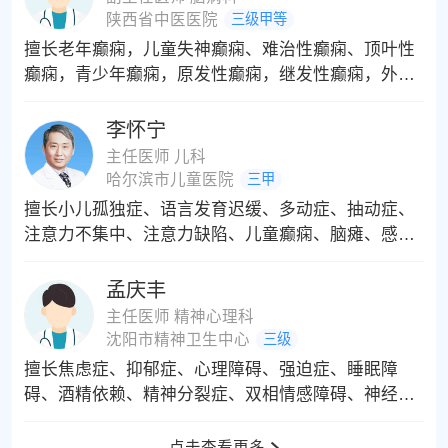
陕西省中医医院
三级甲等
擅长老年癫痫，儿童失神癫痫、难治性癫痫、顶叶性
癫痫，青少年癫痫，原发性癫痫，继发性癫痫，外伤
性癫痫，颞叶性癫痫，小儿抽搐、（羊角风、羊癫
风、羊羔风、羊痫风、羊儿疯、羊儿疯、猪婆疯）、
李怀宁
神经性头痛，眩晕症，脑瘫，面瘫，头晕，头痛，晕
主任医师 儿科
厥，睡眠障碍，脑供血不足，三叉神经损伤，慢性偏
哈尔滨市儿童医院
三甲
头痛，帕金森，三叉神经痛，失神癫痫，痴呆，功能
擅长小儿孤独症、语言发育迟缓、多动症、抽动症、
性震颤，意向性震颤，阿茨海默病，失神发作，惊厥
注意力不集中、注意力缺陷、儿童癫痫、脑瘫、感统
性癫痫，智力缺陷等治疗具有丰富的经验。
发育、发育迟缓、自闭症、矮小症、性早熟、智力低
下、遗尿症、增高、构音障碍、青少年焦虑抑郁、情
孟庆丰
感障碍、心理障碍疏导、学习困难、厌学等多项治
主任医师 精神心理科
疗，在国内外知名期刊上发表了20余篇学术论文， 在
沈阳市精神卫生中心
三级
儿童行为发育、生长发育、心理发育综合评估及康复
擅长焦虑症、抑郁症、心理障碍、强迫症、睡眠障
指导方面具有丰富的临床经验。
碍、酒精依赖、精神分裂症、双相情感障碍、神经症
等疾病的诊治。尤其擅长药物、心理及物理方法相结
合的方式治疗各类难治性精神心理疾病。
点击查看更多